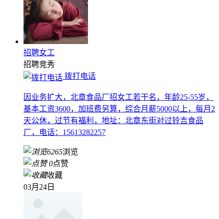
招聘女工
招聘
竞秀
拨打电话
因业务扩大，北章食品厂招女工若干名，年龄25-55岁，
基本工资3600，加班费另算，综合月薪5000以上，每月2
天公休，过节有福利，地址：北章东街对过铃吉食品
厂，电话：15613282257
6265
浏览
0
点赞
收藏
03月24日