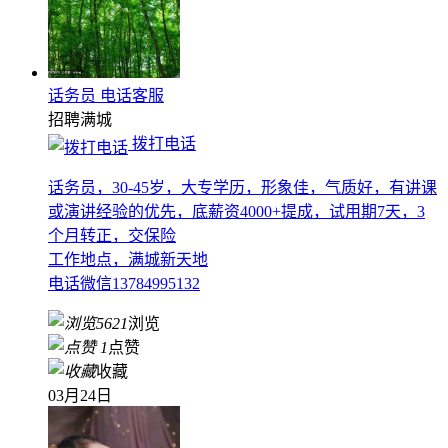
话务员 电话客服
招聘
满城
拨打电话
话务员，30-45岁，大专学历，形象佳，气质好，有讲课
或演讲经验的优先，底薪资4000+提成，试用期7天，3
个月转正，交保险
工作地点，满城新天地
电话微信13784995132
5621
浏览
1
点赞
收藏
03月24日