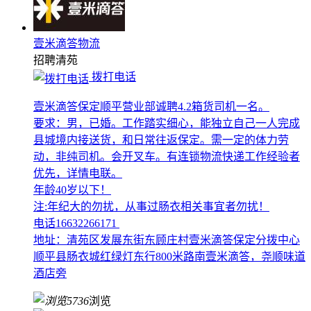
壹米滴答物流
招聘
清苑
拨打电话
壹米滴答保定顺平营业部诚聘4.2箱货司机一名。
要求：男，已婚。工作踏实细心，能独立自己一人完成
县城境内接送货，和日常往返保定。需一定的体力劳
动，非纯司机。会开叉车。有连锁物流快递工作经验者
优先，详情电联。
年龄40岁以下！
注:年纪大的勿扰，从事过肠衣相关事宜者勿扰！
电话16632266171
地址：清苑区发展东街东顾庄村壹米滴答保定分拨中心
顺平县肠衣城红绿灯东行800米路南壹米滴答，尧顺味道
酒店旁
5736
浏览