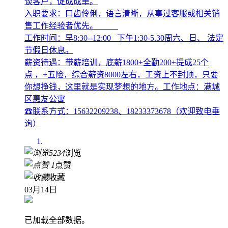
谈客户，促成成单。
入职要求：口齿伶俐，语言清晰，从事过客服或相关销
售工作经验者优先。
工作时间：早8:30--12:00 下午1:30-5.30周六、日、 法定
节假日休息。
薪资待遇：带薪培训，底薪1800+全勤200+提成25个
点 ，+五险，综合薪资8000左右，工资上不封顶，只要
你想挣钱，这里就是实现梦想的地方。工作地点：满城
区惠友公寓
☎联系方式：15632209238、18233373678（欢迎致电垂
询）
5234
浏览
1
点赞
收藏
03月14日
已加载全部数据。