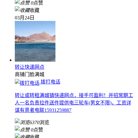
0
点赞
收藏
03月24日
转让快递网点
商铺门脸
满城
拨打电话
转让或转租满城镇快递网点，接手可盈利！并招常期工
人一名负责拉件送件提供电三轮车(男女不限)，工资详
谋有意者电联15931259887
6370
浏览
0
点赞
收藏