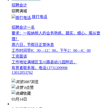
招聘会计
招聘
满城
拨打电话
招聘会计一名
要求：一般纳税人的业务熟练，踏实，细心，服从管
理！
周六日，节假日正常休息
工作时间早8：30—12：00，下午2：00—6：00
工资面谈
工作地址满城区玉川路县幼儿园附近，
有意者联系我，电话13731209998
13012053762
5887
浏览
0
点赞
收藏
03月14日